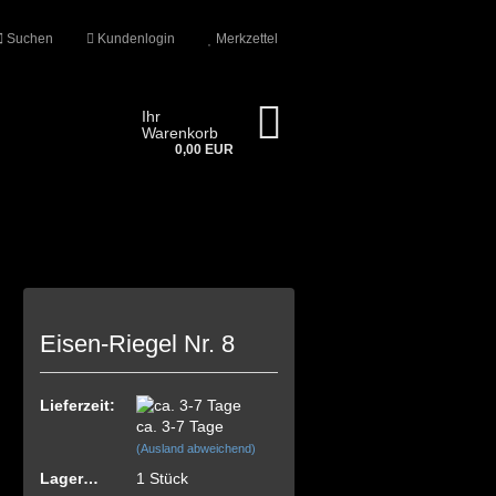
Suchen
Kundenlogin
Merkzettel
Ihr
Warenkorb
0,00 EUR
Eisen-Riegel Nr. 8
n?
Lieferzeit:
ca. 3-7 Tage
(Ausland abweichend)
Lagerbestand:
1
Stück