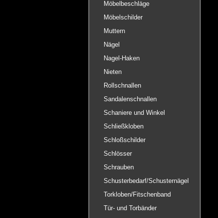
Möbelbeschläge
Möbelschilder
Muttern
Nägel
Nagel-Haken
Nieten
Rollschnallen
Sandalenschnallen
Schaniere und Winkel
Schließkloben
Schloßschilder
Schlösser
Schrauben
Schusterbedarf/Schusternägel
Torkloben/Fitschenband
Tür- und Torbänder