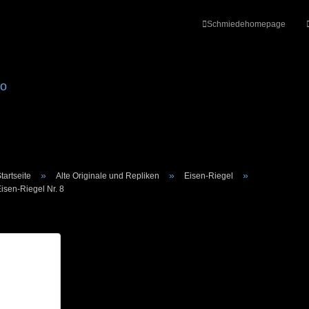
Schmiedehomepage
»
»
»
tartseite
Alte Originale und Repliken
Eisen-Riegel
isen-Riegel Nr. 8
Konto erstellen
Passwort vergesse