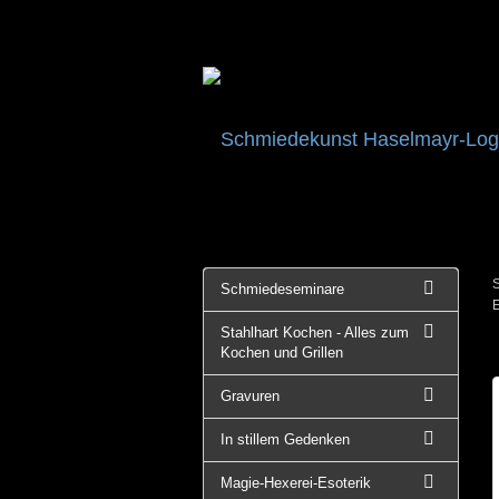
S
Schmiedeseminare
E
Stahlhart Kochen - Alles zum
Kochen und Grillen
Gravuren
In stillem Gedenken
Magie-Hexerei-Esoterik