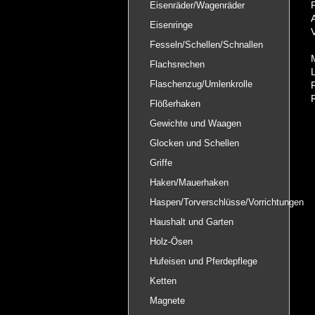
Eisenräder/Wagenräder
Eisenringe
Fesseln/Schellen/Schnallen
Flachsrechen
Flaschenzug/Umlenkrolle
Flößerhaken
Gewichte und Waagen
Glocken und Schellen
Griffe
Haken/Mauerhaken
Haspen/Torverschlüsse/Vorrichtungen
Haushalt und Garten
Holz-Ösen
Hufeisen und Pferdepflege
Ketten
Magnete