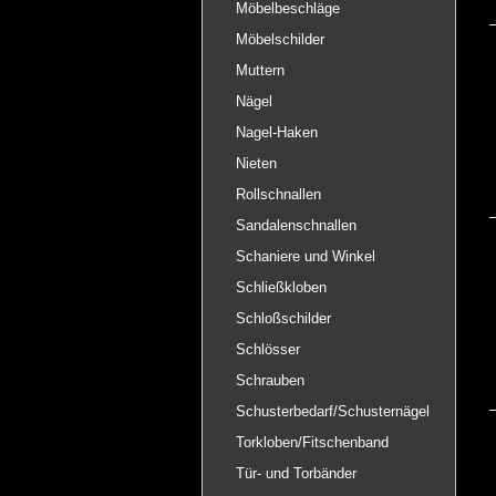
Möbelbeschläge
Möbelschilder
Muttern
Nägel
Nagel-Haken
Nieten
Rollschnallen
Sandalenschnallen
Schaniere und Winkel
Schließkloben
Schloßschilder
Schlösser
Schrauben
Schusterbedarf/Schusternägel
Torkloben/Fitschenband
Tür- und Torbänder