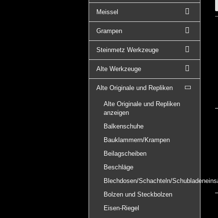
Meissel
Grampen
Steinmetz Werkzeuge
Alte Werkzeuge
Alte Originale und Repliken
Alte Originale und Repliken
anzeigen
Balkenschuhe
Bauklammern/Krampen
Beilagscheiben
Beschläge
Blechdosen/Schachteln/Schubladeneins
Bolzen und Steckbolzen
Eisen-Riegel