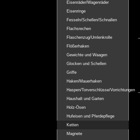
Eisenräder/Wagenräder
Eisenringe
Fesseln/Schellen/Schnallen
Flachsrechen
Flaschenzug/Umlenkrolle
Flößerhaken
Gewichte und Waagen
Glocken und Schellen
Griffe
Haken/Mauerhaken
Haspen/Torverschlüsse/Vorrichtungen
Haushalt und Garten
Holz-Ösen
Hufeisen und Pferdepflege
Ketten
Magnete