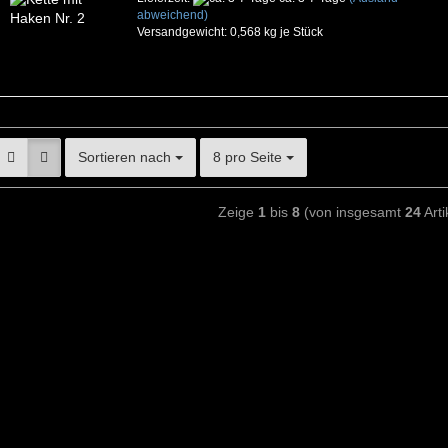
abweichend)
Versandgewicht:
0,568
kg je Stück
Sortieren nach
8 pro Seite
Zeige
1
bis
8
(von insgesamt
24
Arti