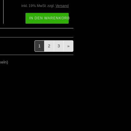
inkl. 19% MwSt. zzgl.
Versand
IN DEN WARENKORB
1
2
3
»
keln)