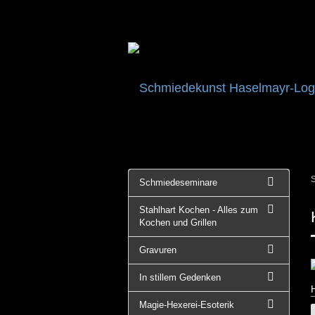
S
Schmiedeseminare
Stahlhart Kochen - Alles zum
Kochen und Grillen
Gravuren
In stillem Gedenken
Magie-Hexerei-Esoterik