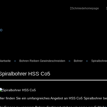
Schmiedehomepage
»
»
»
tartseite
Bohren Reiben Gewindeschneiden
Bohrer
Spiralbohr
Spiralbohrer HSS Co5
Konto erstellen
Passwort vergesse
Hier finden Sie ein umfangreiches Angebot an HSS Co5 Spiralbohrer bes