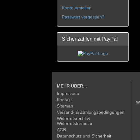
Konto erstellen
Passwort vergessen?
Sicher zahlen mit PayPal
MEHR ÜBER...
Impressum
Kontakt
W
Sitemap
Versand- & Zahlungsbedingungen
Widerrufsrecht &
Widerrufsformular
AGB
Datenschutz und Sicherheit