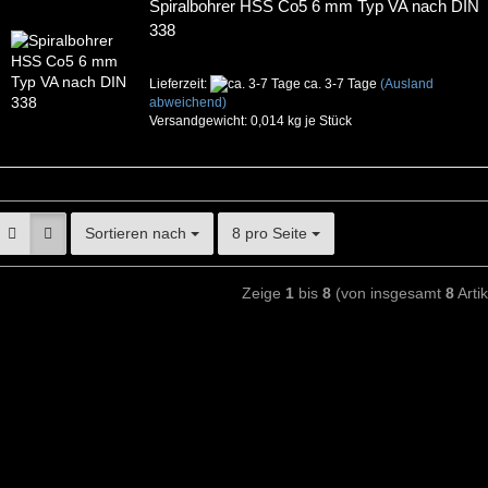
Spiralbohrer HSS Co5 6 mm Typ VA nach DIN
338
Lieferzeit:
ca. 3-7 Tage
(Ausland
abweichend)
Versandgewicht:
0,014
kg je Stück
Sortieren nach
8 pro Seite
Zeige
1
bis
8
(von insgesamt
8
Artik