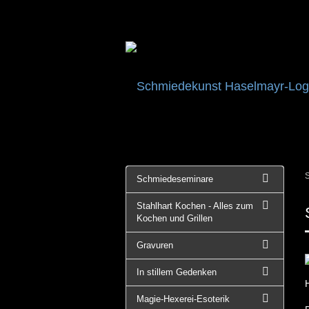
S
Schmiedeseminare
Stahlhart Kochen - Alles zum
Kochen und Grillen
Gravuren
In stillem Gedenken
Magie-Hexerei-Esoterik