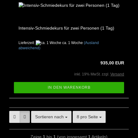
Intensiv-Schmiedekurs für zwei Personen (1 Tag)
Lieferzeit:
ca. 1 Woche
(Ausland
abweichend)
935,00 EUR
inkl. 19% MwSt. zzgl.
Versand
IN DEN WARENKORB
Sortieren nach
8 pro Seite
Zeige
1
bis
1
(von insgesamt
1
Artikeln)