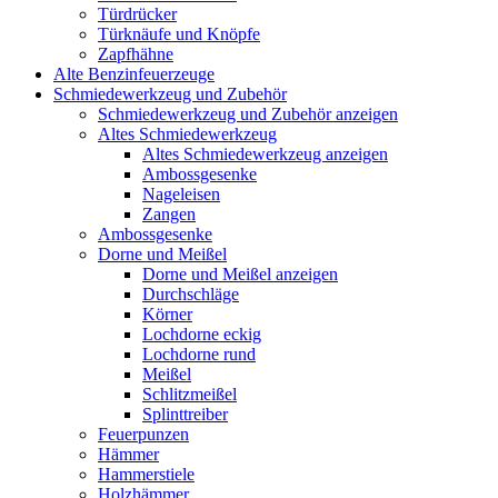
Türdrücker
Türknäufe und Knöpfe
Zapfhähne
Alte Benzinfeuerzeuge
Schmiedewerkzeug und Zubehör
Schmiedewerkzeug und Zubehör anzeigen
Altes Schmiedewerkzeug
Altes Schmiedewerkzeug anzeigen
Ambossgesenke
Nageleisen
Zangen
Ambossgesenke
Dorne und Meißel
Dorne und Meißel anzeigen
Durchschläge
Körner
Lochdorne eckig
Lochdorne rund
Meißel
Schlitzmeißel
Splinttreiber
Feuerpunzen
Hämmer
Hammerstiele
Holzhämmer