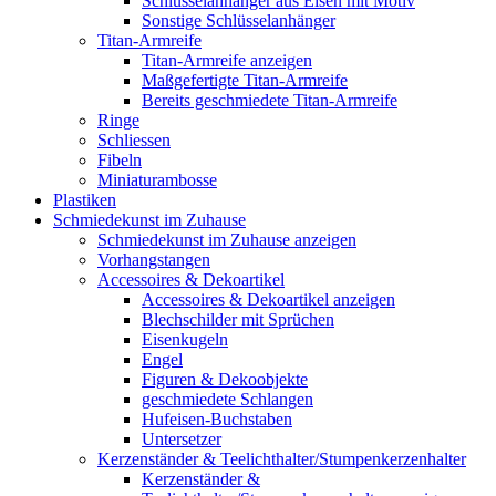
Schlüsselanhänger aus Eisen mit Motiv
Sonstige Schlüsselanhänger
Titan-Armreife
Titan-Armreife anzeigen
Maßgefertigte Titan-Armreife
Bereits geschmiedete Titan-Armreife
Ringe
Schliessen
Fibeln
Miniaturambosse
Plastiken
Schmiedekunst im Zuhause
Schmiedekunst im Zuhause anzeigen
Vorhangstangen
Accessoires & Dekoartikel
Accessoires & Dekoartikel anzeigen
Blechschilder mit Sprüchen
Eisenkugeln
Engel
Figuren & Dekoobjekte
geschmiedete Schlangen
Hufeisen-Buchstaben
Untersetzer
Kerzenständer & Teelichthalter/Stumpenkerzenhalter
Kerzenständer &