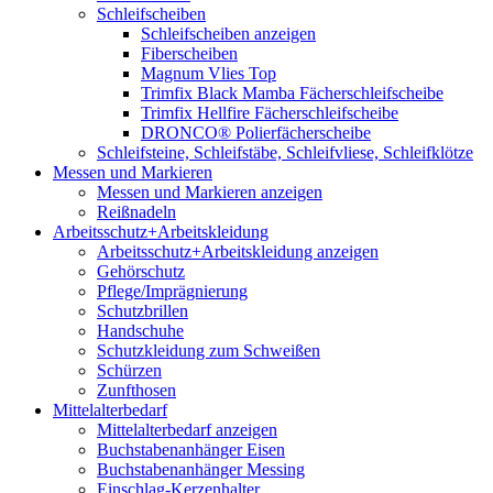
Schleifscheiben
Schleifscheiben anzeigen
Fiberscheiben
Magnum Vlies Top
Trimfix Black Mamba Fächerschleifscheibe
Trimfix Hellfire Fächerschleifscheibe
DRONCO® Polierfächerscheibe
Schleifsteine, Schleifstäbe, Schleifvliese, Schleifklötze
Messen und Markieren
Messen und Markieren anzeigen
Reißnadeln
Arbeitsschutz+Arbeitskleidung
Arbeitsschutz+Arbeitskleidung anzeigen
Gehörschutz
Pflege/Imprägnierung
Schutzbrillen
Handschuhe
Schutzkleidung zum Schweißen
Schürzen
Zunfthosen
Mittelalterbedarf
Mittelalterbedarf anzeigen
Buchstabenanhänger Eisen
Buchstabenanhänger Messing
Einschlag-Kerzenhalter