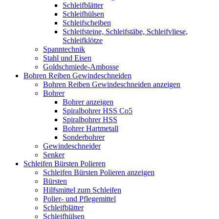
Schleifblätter
Schleifhülsen
Schleifscheiben
Schleifsteine, Schleifstäbe, Schleifvliese,
Schleifklötze
Spanntechnik
Stahl und Eisen
Goldschmiede-Ambosse
Bohren Reiben Gewindeschneiden
Bohren Reiben Gewindeschneiden anzeigen
Bohrer
Bohrer anzeigen
Spiralbohrer HSS Co5
Spiralbohrer HSS
Bohrer Hartmetall
Sonderbohrer
Gewindeschneider
Senker
Schleifen Bürsten Polieren
Schleifen Bürsten Polieren anzeigen
Bürsten
Hilfsmittel zum Schleifen
Polier- und Pflegemittel
Schleifblätter
Schleifhülsen