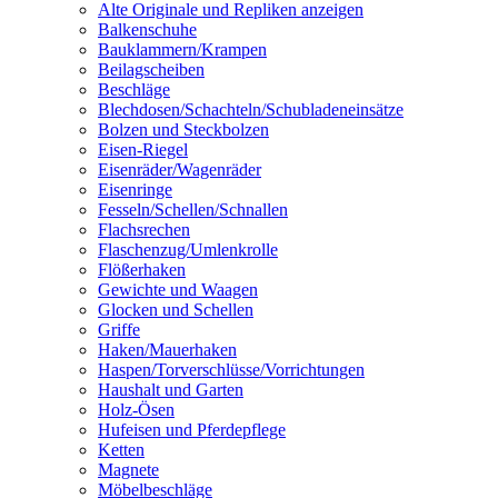
Alte Originale und Repliken anzeigen
Balkenschuhe
Bauklammern/Krampen
Beilagscheiben
Beschläge
Blechdosen/Schachteln/Schubladeneinsätze
Bolzen und Steckbolzen
Eisen-Riegel
Eisenräder/Wagenräder
Eisenringe
Fesseln/Schellen/Schnallen
Flachsrechen
Flaschenzug/Umlenkrolle
Flößerhaken
Gewichte und Waagen
Glocken und Schellen
Griffe
Haken/Mauerhaken
Haspen/Torverschlüsse/Vorrichtungen
Haushalt und Garten
Holz-Ösen
Hufeisen und Pferdepflege
Ketten
Magnete
Möbelbeschläge