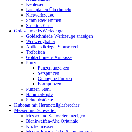
Kehleisen
Lochplatten Überhobeln
Nietwerkzeuge
Schmiedeklemmen
Struktur-Eisen
Goldschmiede-Werkzeuge
Goldschmiede-Werkzeuge anzeigen
Werkzeughalter
Antiklastikriegel Sinusriegel
Treibeisen
Goldschmiede-Ambosse
Punzen
Punzen anzeigen
Setzpunzen
Gebogene Punzen
Formpunzen
Punzen-Stahl
Hammerköpfe
Schraubstöcke
Kubotan mit Hartmetallglasbrecher
Messer und Schwerter
Messer und Schwerter anzeigen
Blankwaffen-Alte Originale
Küchenmesser
Messer-Einzelstücke-Sammlermesser