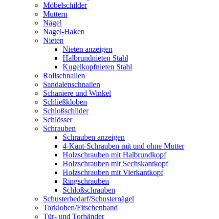
Möbelschilder
Muttern
Nägel
Nagel-Haken
Nieten
Nieten anzeigen
Halbrundnieten Stahl
Kugelkopfnieten Stahl
Rollschnallen
Sandalenschnallen
Schaniere und Winkel
Schließkloben
Schloßschilder
Schlösser
Schrauben
Schrauben anzeigen
4-Kant-Schrauben mit und ohne Mutter
Holzschrauben mit Halbrundkopf
Holzschrauben mit Sechskantkopf
Holzschrauben mit Vierkantkopf
Ringschrauben
Schloßschrauben
Schusterbedarf/Schusternägel
Torkloben/Fitschenband
Tür- und Torbänder