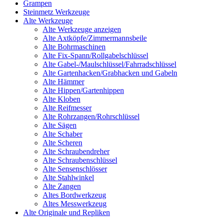
Grampen
Steinmetz Werkzeuge
Alte Werkzeuge
Alte Werkzeuge anzeigen
Alte Axtköpfe/Zimmermannsbeile
Alte Bohrmaschinen
Alte Fix-Spann/Rollgabelschlüssel
Alte Gabel-/Maulschlüssel/Fahrradschlüssel
Alte Gartenhacken/Grabhacken und Gabeln
Alte Hämmer
Alte Hippen/Gartenhippen
Alte Kloben
Alte Reifmesser
Alte Rohrzangen/Rohrschlüssel
Alte Sägen
Alte Schaber
Alte Scheren
Alte Schraubendreher
Alte Schraubenschlüssel
Alte Sensenschlösser
Alte Stahlwinkel
Alte Zangen
Altes Bordwerkzeug
Altes Messwerkzeug
Alte Originale und Repliken