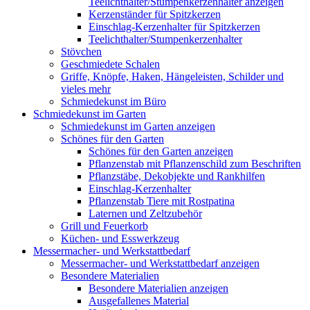
Teelichthalter/Stumpenkerzenhalter anzeigen
Kerzenständer für Spitzkerzen
Einschlag-Kerzenhalter für Spitzkerzen
Teelichthalter/Stumpenkerzenhalter
Stövchen
Geschmiedete Schalen
Griffe, Knöpfe, Haken, Hängeleisten, Schilder und
vieles mehr
Schmiedekunst im Büro
Schmiedekunst im Garten
Schmiedekunst im Garten anzeigen
Schönes für den Garten
Schönes für den Garten anzeigen
Pflanzenstab mit Pflanzenschild zum Beschriften
Pflanzstäbe, Dekobjekte und Rankhilfen
Einschlag-Kerzenhalter
Pflanzenstab Tiere mit Rostpatina
Laternen und Zeltzubehör
Grill und Feuerkorb
Küchen- und Esswerkzeug
Messermacher- und Werkstattbedarf
Messermacher- und Werkstattbedarf anzeigen
Besondere Materialien
Besondere Materialien anzeigen
Ausgefallenes Material