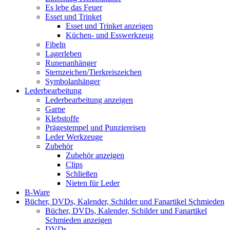
Es lebe das Feuer
Esset und Trinket
Esset und Trinket anzeigen
Küchen- und Esswerkzeug
Fibeln
Lagerleben
Runenanhänger
Sternzeichen/Tierkreiszeichen
Symbolanhänger
Lederbearbeitung
Lederbearbeitung anzeigen
Garne
Klebstoffe
Prägestempel und Punziereisen
Leder Werkzeuge
Zubehör
Zubehör anzeigen
Clips
Schließen
Nieten für Leder
B-Ware
Bücher, DVDs, Kalender, Schilder und Fanartikel Schmieden
Bücher, DVDs, Kalender, Schilder und Fanartikel
Schmieden anzeigen
DVDs