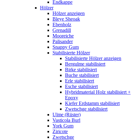
Endkappe
Hölzer
Hölzer anzeigen
Bleye Sheoak
Ebenholz
Grenadill
Mooreiche
Palisander
Snappy Gum
Stabilisierte Hölzer
Stabilisierte Hölzer anzeigen
Bergulme stabilisiert
Birke stabilisiert
Buche stabilisiert
Erle stabilisiert
Esche stabilisiert
Hybridmaterial Holz stabilisiert +
Epoxy
Kiefer Erdstamm stabilisiert
Zwetschge stabilisiert
Ulme (Rüster)
Vasticola Burl
York Gum
Ziricote
Zwetschge