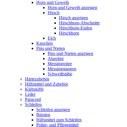
Horn und Geweih
Horn und Geweih anzeigen
Hirsch
Hirsch anzeigen
Hirschhorn-Abschnitte
Hirschhorn-Enden
Hirschhorn
Elch
Knochen
Pins und Nieten
Pins und Nieten anzeigen
Alurohre
Messingrohre
Messingstangen
Schweißstäbe
Härtezubehör
Hilfsmittel und Zubehör
Klebstoffe
Leder
Paracord
Schleifen
Schleifen anzeigen
Bürsten
Hilfsmittel zum Schleifen
Polier- und Pflegemittel