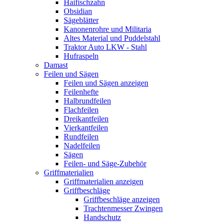
Haifischzahn
Obsidian
Sägeblätter
Kanonenrohre und Militaria
Altes Material und Puddelstahl
Traktor Auto LKW - Stahl
Hufraspeln
Damast
Feilen und Sägen
Feilen und Sägen anzeigen
Feilenhefte
Halbrundfeilen
Flachfeilen
Dreikantfeilen
Vierkantfeilen
Rundfeilen
Nadelfeilen
Sägen
Feilen- und Säge-Zubehör
Griffmaterialien
Griffmaterialien anzeigen
Griffbeschläge
Griffbeschläge anzeigen
Trachtenmesser Zwingen
Handschutz