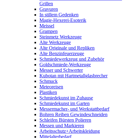
Grillen
Gravuren
In stillem Gedenken
Magie-Hexerei-Esoterik
Meissel
Grampen
Steinmetz Werkzeuge
Alte Werkzeuge
Alte Originale und Repliken
Alte Benzinfeuerzeuge
Schmiedewerkzeug und Zubehör
Goldschmiede-Werkzeuge
Messer und Schwerter
Kubotan mit Hartmetallglasbrecher
Schmuck
Meteoreisen
Plastiken
Schmiedekunst im Zuhause
Schmiedekunst im Garten
Messermacher- und Werkstattbedarf
Bohren Reiben Gewindeschneiden
Schleifen Bürsten Polieren
Messen und Markieren
Arbeitsschutz+Arbeitskleidung
Mittelalterbedarf