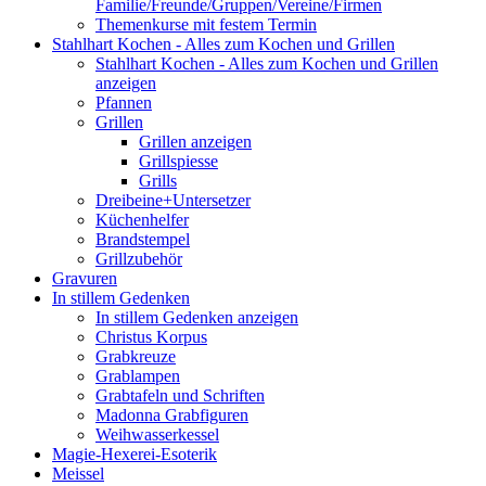
Familie/Freunde/Gruppen/Vereine/Firmen
Themenkurse mit festem Termin
Stahlhart Kochen - Alles zum Kochen und Grillen
Stahlhart Kochen - Alles zum Kochen und Grillen
anzeigen
Pfannen
Grillen
Grillen anzeigen
Grillspiesse
Grills
Dreibeine+Untersetzer
Küchenhelfer
Brandstempel
Grillzubehör
Gravuren
In stillem Gedenken
In stillem Gedenken anzeigen
Christus Korpus
Grabkreuze
Grablampen
Grabtafeln und Schriften
Madonna Grabfiguren
Weihwasserkessel
Magie-Hexerei-Esoterik
Meissel