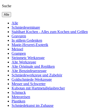
Suche
Alle
Alle
Schmiedeseminare
Stahlhart Kochen - Alles zum Kochen und Grillen
Gravuren
In stillem Gedenken
Magie-Hexerei-Esoterik
Meissel
Grampen
Steinmetz Werkzeuge
Alte Werkzeuge
Alte Originale und Repliken
Alte Benzinfeuerzeuge
Schmiedewerkzeug und Zubehör
Goldschmiede-Werkzeuge
Messer und Schwerter
Kubotan mit Hartmetallglasbrecher
Schmuck
Meteoreisen
Plastiken
Schmiedekunst im Zuhause